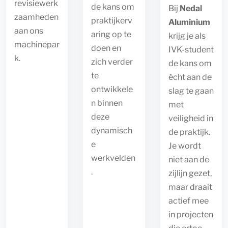
revisiewerk
de kans om
Bij
Nedal
zaamheden
praktijkerv
Aluminium
aan ons
aring op te
krijg je als
machinepar
doen en
IVK-student
k.
zich verder
de kans om
te
écht aan de
ontwikkele
slag te gaan
n binnen
met
Title
deze
veiligheid in
dynamisch
de praktijk.
e
Je wordt
werkvelden
niet aan de
.
zijlijn gezet,
maar draait
actief mee
in projecten
Title