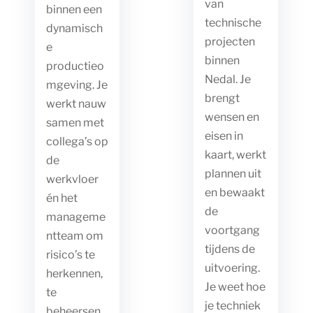
van
binnen een
technische
dynamisch
projecten
e
binnen
productieo
Nedal. Je
mgeving. Je
brengt
werkt nauw
wensen en
samen met
eisen in
collega’s op
kaart, werkt
de
plannen uit
werkvloer
en bewaakt
én het
de
manageme
voortgang
ntteam om
tijdens de
risico’s te
uitvoering.
herkennen,
Je weet hoe
te
je techniek
beheersen