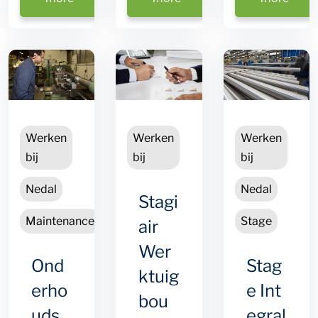
Title
Werken
Werken
Werken
bij
bij
bij
Nedal
Nedal
Stagi
Maintenance
Stage
air
Wer
Ond
Stag
ktuig
erho
e Int
bou
uds
egral