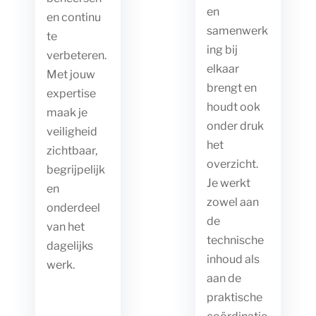
en
en continu
samenwerk
te
ing bij
verbeteren.
elkaar
Met jouw
brengt en
expertise
houdt ook
maak je
onder druk
veiligheid
het
zichtbaar,
overzicht.
begrijpelijk
Je werkt
en
zowel aan
onderdeel
de
van het
technische
dagelijks
inhoud als
werk.
aan de
praktische