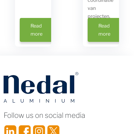
coördinatie
van
Title
projecten.
Read
Read
more
more
Title
Follow us on social media