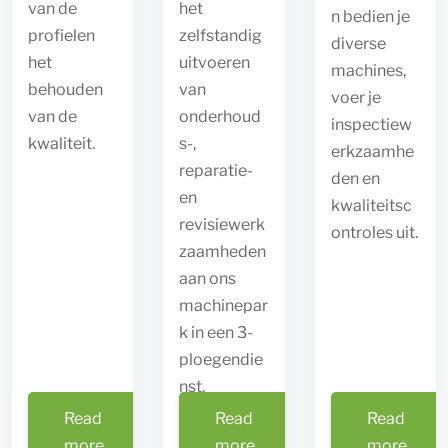
van de
het
n bedien je
profielen
zelfstandig
diverse
het
uitvoeren
machines,
behouden
van
voer je
van de
onderhoud
inspectiew
kwaliteit.
s-,
erkzaamhe
reparatie-
den en
en
kwaliteitsc
revisiewerk
ontroles uit.
Title
zaamheden
aan ons
machinepar
k in een 3-
Title
ploegendie
nst.
Read
Read
Read
more
more
more