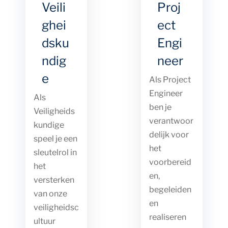
Veili
Proj
ghei
ect
dsku
Engi
ndig
neer
e
Als Project
Engineer
Als
ben je
Veiligheids
verantwoor
kundige
delijk voor
speel je een
het
sleutelrol in
voorbereid
het
en,
versterken
begeleiden
van onze
en
veiligheidsc
realiseren
ultuur