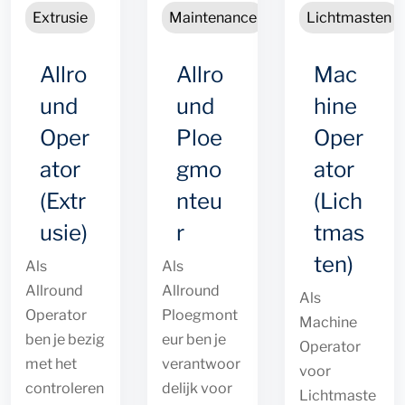
Extrusie
Maintenance
Lichtmasten
Allro
Allro
Mac
und
und
hine
Oper
Ploe
Oper
ator
gmo
ator
(Extr
nteu
(Lich
usie)
r
tmas
ten)
Als
Als
Allround
Allround
Als
Operator
Ploegmont
Machine
ben je bezig
eur ben je
Operator
met het
verantwoor
voor
controleren
delijk voor
Lichtmaste