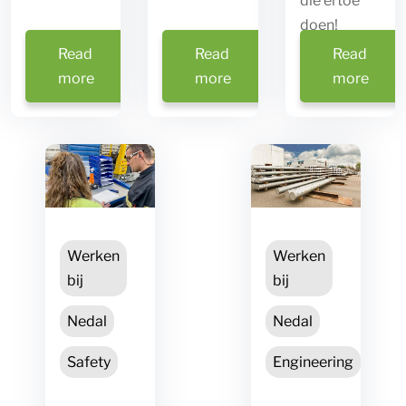
die ertoe
doen!
Read
Read
Read
more
more
more
Title
Werken
Werken
bij
bij
Nedal
Nedal
Safety
Engineering