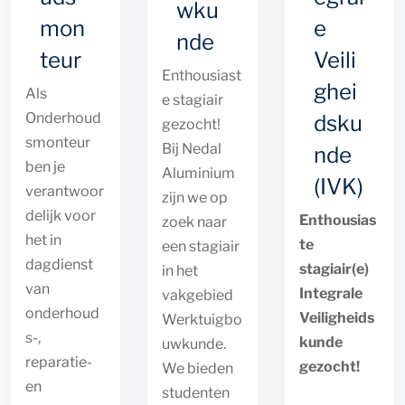
wku
mon
e
nde
teur
Veili
Enthousiast
ghei
Als
e stagiair
Onderhoud
dsku
gezocht!
smonteur
Bij Nedal
nde
ben je
Aluminium
(IVK)
verantwoor
zijn we op
delijk voor
Enthousias
zoek naar
het in
te
een stagiair
dagdienst
stagiair(e)
in het
van
Integrale
vakgebied
onderhoud
Veiligheids
Werktuigbo
s-,
kunde
uwkunde.
reparatie-
gezocht!
We bieden
en
studenten